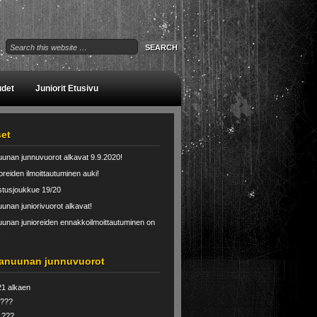
udet
Juniorit Etusivu
set
unan junnuvuorot alkavat 9.9.2020!
oreiden ilmoittautuminen auki!
tusjoukkue 19/20
unan juniorivuorot alkavat!
unan junioreiden ennakkoilmoittautuminen on
!
anuunan junnuvuorot
21 alkaen
 ???
 ???