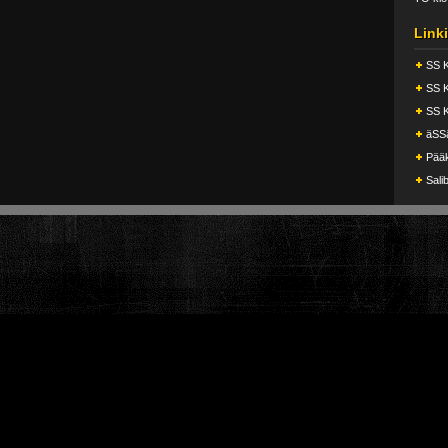
Linki
SS 
SS 
SS 
äSS
Pääk
Salib