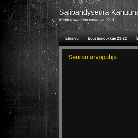
Salibandyseura Kanuun
Kauhea kanuuna vuodesta 2010
Etusivu
Edustusjoukkue 21-22
S
Seuran arvopohja