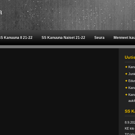
a
S Kanuuna II 21-22
SS Kanuuna Naiset 21-22
Seura
Menneet ka
Uuti
Kanu
Juni
Edus
Kanu
Kanu
auki
SS K
8.9.20
KE klo
TO klo